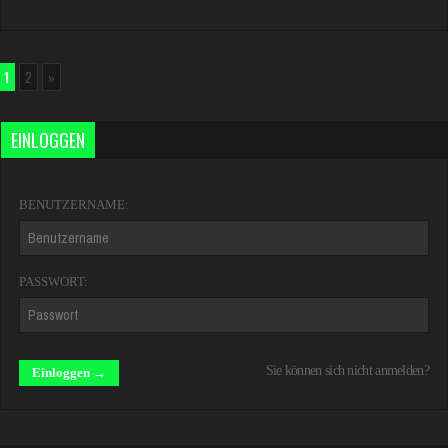
1
2
»
EINLOGGEN
BENUTZERNAME:
PASSWORT:
Sie können sich nicht anmelden?