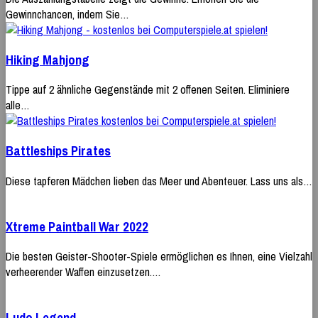
Gewinnchancen, indem Sie…
Hiking Mahjong
Tippe auf 2 ähnliche Gegenstände mit 2 offenen Seiten. Eliminiere
alle…
Battleships Pirates
Diese tapferen Mädchen lieben das Meer und Abenteuer. Lass uns als…
Xtreme Paintball War 2022
Die besten Geister-Shooter-Spiele ermöglichen es Ihnen, eine Vielzahl
verheerender Waffen einzusetzen.…
Ludo Legend