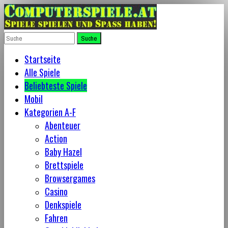
Startseite
Alle Spiele
Beliebteste Spiele
Mobil
Kategorien A-F
Abenteuer
Action
Baby Hazel
Brettspiele
Browsergames
Casino
Denkspiele
Fahren