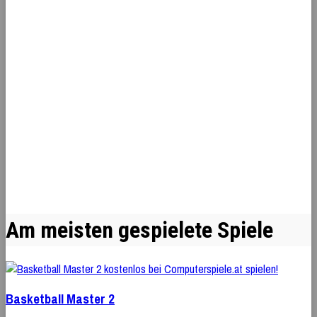
Am meisten gespielete Spiele
Basketball Master 2