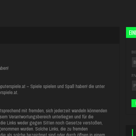
EI
B
aben!
P
puterspiele.at – Spiele spielen und Spaß haben! die unter
spiele.at.
sprechend mit fremden, sich jederzeit wandeln könnenden
iesem Verantwortungsbereich unterliegen und für die
 die Links weder gegen Sitten noch Gesetze verstoßen,
fgenommen wurden. Solche Links, die zu fremden
die als solche bezeichnet sind oder durch öffnen in einem