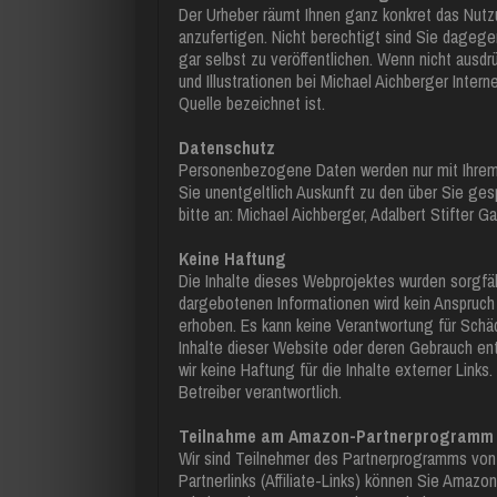
Der Urheber räumt Ihnen ganz konkret das Nutzu
anzufertigen. Nicht berechtigt sind Sie dagege
gar selbst zu veröffentlichen. Wenn nicht ausdr
und Illustrationen bei Michael Aichberger Inter
Quelle bezeichnet ist.
Datenschutz
Personenbezogene Daten werden nur mit Ihrem W
Sie unentgeltlich Auskunft zu den über Sie g
bitte an: Michael Aichberger, Adalbert Stifter
Keine Haftung
Die Inhalte dieses Webprojektes wurden sorgfält
dargebotenen Informationen wird kein Anspruch au
erhoben. Es kann keine Verantwortung für Schä
Inhalte dieser Website oder deren Gebrauch ent
wir keine Haftung für die Inhalte externer Links.
Betreiber verantwortlich.
Teilnahme am Amazon-Partnerprogramm
Wir sind Teilnehmer des Partnerprogramms von
Partnerlinks (Affiliate-Links) können Sie Amazon