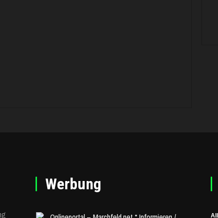
Werbung
ng
Al