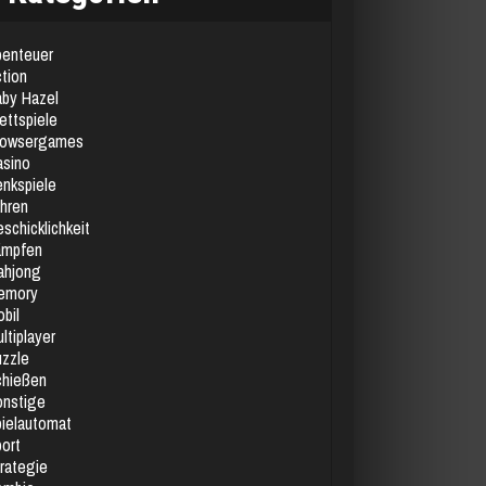
enteuer
tion
by Hazel
ettspiele
rowsergames
sino
nkspiele
hren
schicklichkeit
ämpfen
ahjong
emory
bil
ltiplayer
zzle
chießen
nstige
ielautomat
ort
rategie