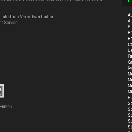
Ab
Inhaltich Verantwortlicher
Ac
et Service
Ba
Br
B
Ca
De
Fa
Ge
K
M
M
Mo
Mu
Pu
S
 Firmen
So
Sp
Sp
St