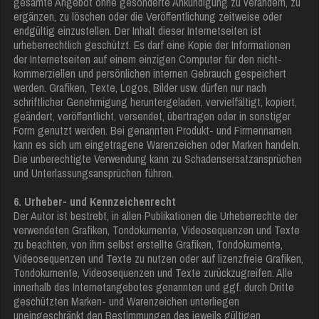
gesamte Angebot ohne gesonderte Ankündigung zu verändern, zu
ergänzen, zu löschen oder die Veröffentlichung zeitweise oder
endgültig einzustellen. Der Inhalt dieser Internetseiten ist
urheberrechtlich geschützt. Es darf eine Kopie der Informationen
der Internetseiten auf einem einzigen Computer für den nicht-
kommerziellen und persönlichen internen Gebrauch gespeichert
werden. Grafiken, Texte, Logos, Bilder usw. dürfen nur nach
schriftlicher Genehmigung heruntergeladen, vervielfältigt, kopiert,
geändert, veröffentlicht, versendet, übertragen oder in sonstiger
Form genutzt werden. Bei genannten Produkt- und Firmennamen
kann es sich um eingetragene Warenzeichen oder Marken handeln.
Die unberechtigte Verwendung kann zu Schadensersatzansprüchen
und Unterlassungsansprüchen führen.
6. Urheber- und Kennzeichenrecht
Der Autor ist bestrebt, in allen Publikationen die Urheberrechte der
verwendeten Grafiken, Tondokumente, Videosequenzen und Texte
zu beachten, von ihm selbst erstellte Grafiken, Tondokumente,
Videosequenzen und Texte zu nutzen oder auf lizenzfreie Grafiken,
Tondokumente, Videosequenzen und Texte zurückzugreifen. Alle
innerhalb des Internetangebotes genannten und ggf. durch Dritte
geschützten Marken- und Warenzeichen unterliegen
uneingeschränkt den Bestimmungen des jeweils gültigen