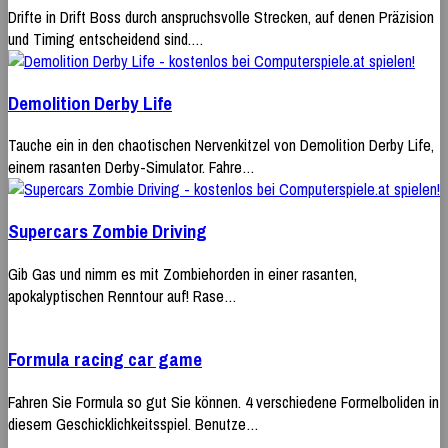
Drifte in Drift Boss durch anspruchsvolle Strecken, auf denen Präzision
und Timing entscheidend sind.…
Demolition Derby Life
Tauche ein in den chaotischen Nervenkitzel von Demolition Derby Life,
einem rasanten Derby-Simulator. Fahre…
Supercars Zombie Driving
Gib Gas und nimm es mit Zombiehorden in einer rasanten,
apokalyptischen Renntour auf! Rase…
Formula racing car game
Fahren Sie Formula so gut Sie können. 4 verschiedene Formelboliden in
diesem Geschicklichkeitsspiel. Benutze…