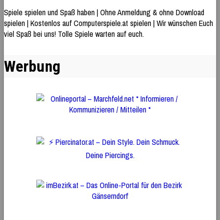
Spiele spielen und Spaß haben | Ohne Anmeldung & ohne Download
spielen | Kostenlos auf Computerspiele.at spielen | Wir wünschen Euch
viel Spaß bei uns! Tolle Spiele warten auf euch.
Werbung