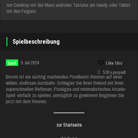
Am Desktop mit der Maus und/oder Tastatur am Handy oder Tablet
mit den Fingern.
Spielbeschreibung
9. Juli 2024
Sport
Like this
538 x gespielt
Broom ist ein süchtig machendes Pixelkunst-Rennen auf einer
wilden, endlosen Autobahn. Schlagen Sie Ihren Rekord mit Ihren
superschnellen Reflexen. Pixeliges und minimalistisches Arcade-
Spiel: einfach zu spielen, unmöglich zu gewinnen! Beginnen Sie
jetzt mit dem Rennen.
zur Startseite