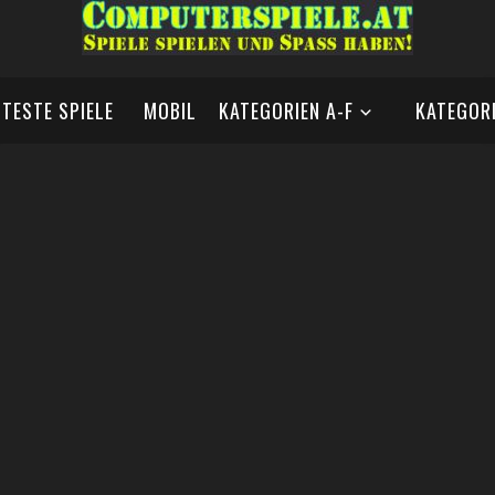
BTESTE SPIELE
MOBIL
KATEGORIEN A-F
KATEGORI