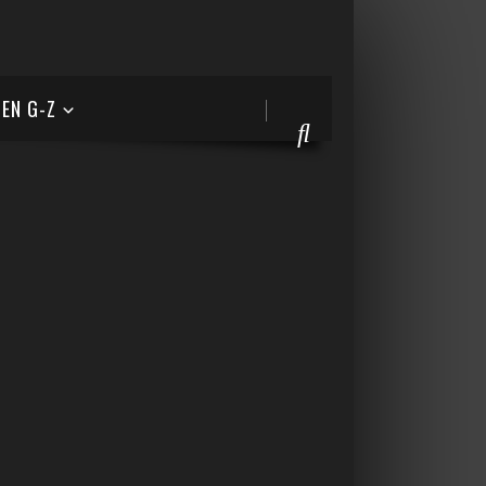
EN G-Z