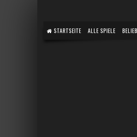
STARTSEITE
ALLE SPIELE
BELIE