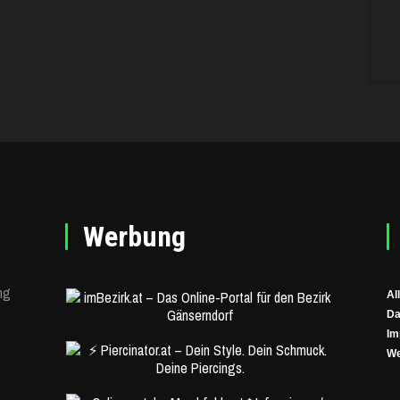
Werbung
ng
Al
Da
Im
We