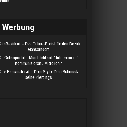
ombie
Werbung