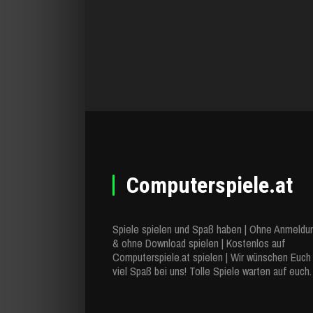
Computerspiele.at
Spiele spielen und Spaß haben | Ohne Anmeldu
& ohne Download spielen | Kostenlos auf
Computerspiele.at spielen | Wir wünschen Euch
viel Spaß bei uns! Tolle Spiele warten auf euch.