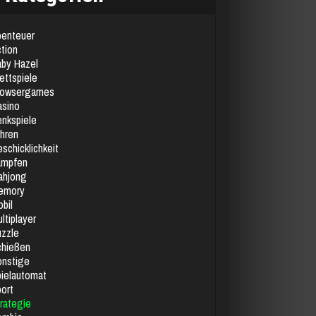
enteuer
tion
by Hazel
ettspiele
rowsergames
sino
nkspiele
hren
schicklichkeit
ämpfen
ahjong
emory
bil
ltiplayer
zzle
chießen
nstige
ielautomat
ort
rategie