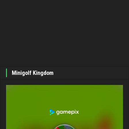
Minigolf Kingdom