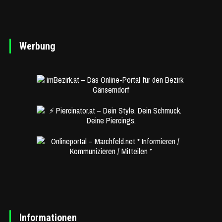
Werbung
Informationen