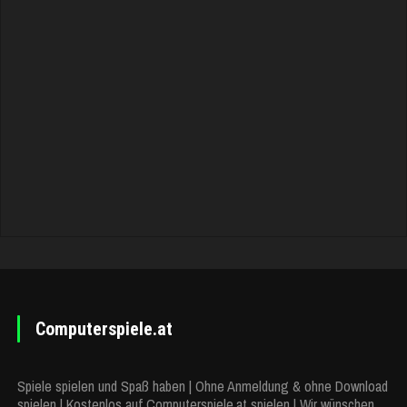
Computerspiele.at
Spiele spielen und Spaß haben | Ohne Anmeldung & ohne Download
spielen | Kostenlos auf Computerspiele.at spielen | Wir wünschen