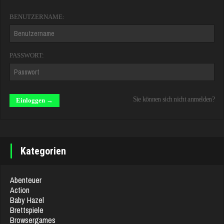
BENUTZERNAME:
PASSWORT:
Sie können sich nicht anmelden?
Kategorien
Abenteuer
Action
Baby Hazel
Brettspiele
Browsergames