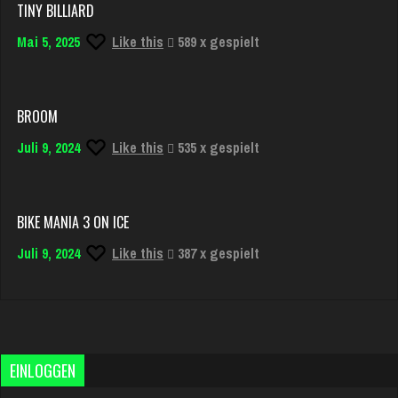
TINY BILLIARD
Mai 5, 2025
Like this
589 x gespielt
BROOM
Juli 9, 2024
Like this
535 x gespielt
BIKE MANIA 3 ON ICE
Juli 9, 2024
Like this
387 x gespielt
EINLOGGEN