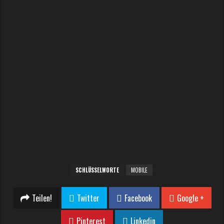
SCHLÜSSELWORTE
MOBILE
Teilen!
Twitter
Facebook
Google +
Pinterest
Linkedin