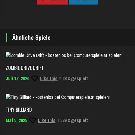
Ähnliche Spiele
ZOMBIE DRIVE DRIFT
Juli 17, 2026
Like this
38 x gespielt
TINY BILLIARD
Mai 5, 2025
Like this
589 x gespielt