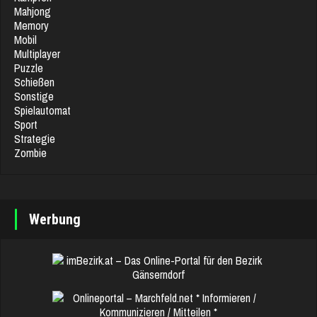
Mahjong
Memory
Mobil
Multiplayer
Puzzle
Schießen
Sonstige
Spielautomat
Sport
Strategie
Zombie
Werbung