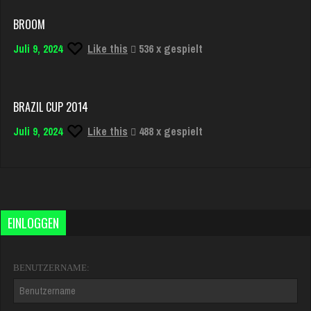
BROOM
Juli 9, 2024
Like this
536 x gespielt
BRAZIL CUP 2014
Juli 9, 2024
Like this
488 x gespielt
EINLOGGEN
BENUTZERNAME: