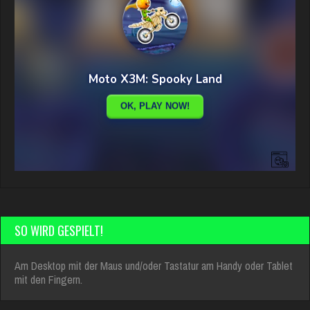
SO WIRD GESPIELT!
Am Desktop mit der Maus und/oder Tastatur am Handy oder Tablet
mit den Fingern.