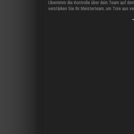
Übernimm die Kontrolle über dein Team auf dem 
verstärken Sie Ihr Meisterteam, um Tore aus ve