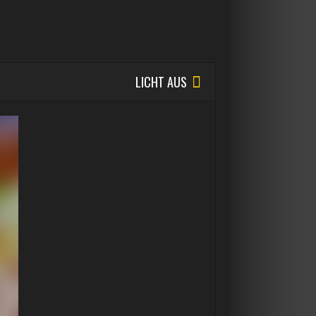
LICHT AUS