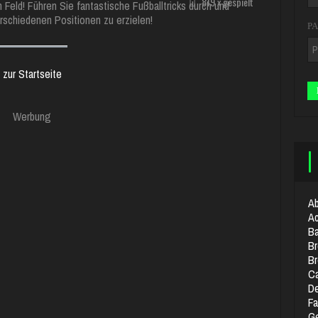
819 x gespielt
Feld! Führen Sie fantastische Fußballtricks durch und
rschiedenen Positionen zu erzielen!
P
zur Startseite
Werbung
Ab
Ac
Ba
Br
B
Ca
De
Fa
Ge