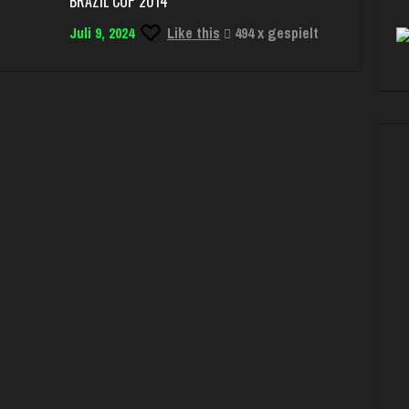
BRAZIL CUP 2014
Juli 9, 2024
Like this
494 x gespielt