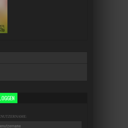
NLOGGEN
ENUTZERNAME: