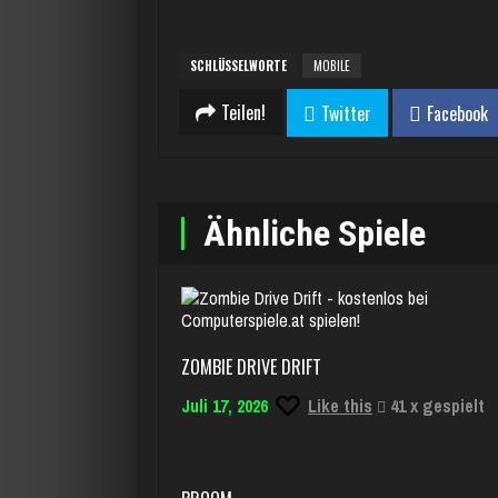
SCHLÜSSELWORTE
MOBILE
Teilen!
Twitter
Facebook
Ähnliche Spiele
ZOMBIE DRIVE DRIFT
Juli 17, 2026
Like this
41 x gespielt