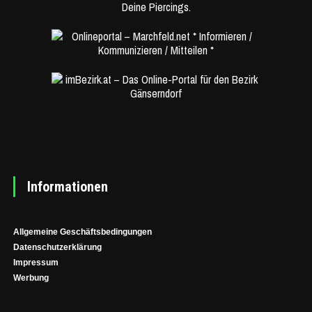
Informationen
Allgemeine Geschäftsbedingungen
Datenschutzerklärung
Impressum
Werbung