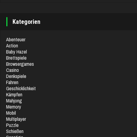
Kategorien
Abenteuer
Action
Baby Hazel
Brettspiele
Browsergames
Casino
Denkspiele
Fahren
Geschicklichkeit
Kämpfen
Mahjong
Memory
Mobil
Multiplayer
Puzzle
Schießen