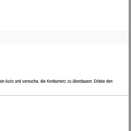
in Auto und versuche, die Konkurrenz zu überdauern. Erlebe den