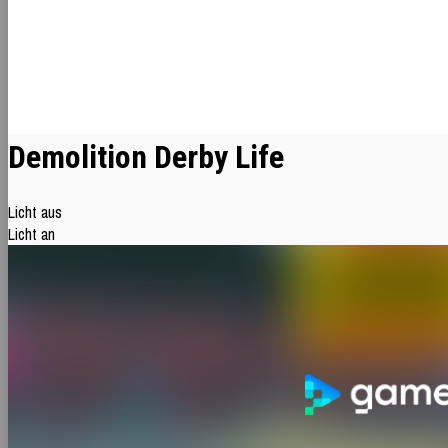
Demolition Derby Life
Licht aus
Licht an