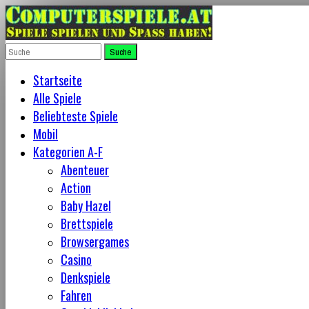
Startseite
Alle Spiele
Beliebteste Spiele
Mobil
Kategorien A-F
Abenteuer
Action
Baby Hazel
Brettspiele
Browsergames
Casino
Denkspiele
Fahren