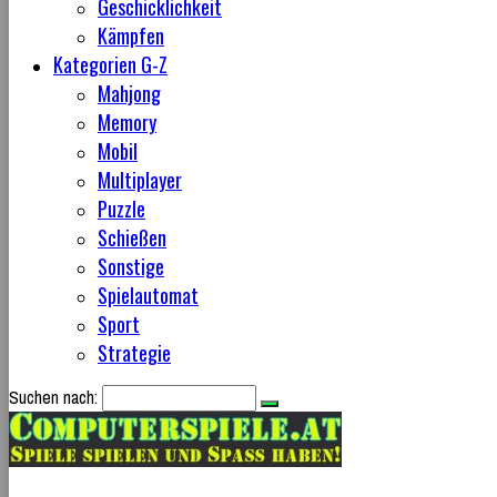
Geschicklichkeit
Kämpfen
Kategorien G-Z
Mahjong
Memory
Mobil
Multiplayer
Puzzle
Schießen
Sonstige
Spielautomat
Sport
Strategie
Suchen nach: