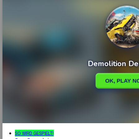
SO WIRD GESPIELT!