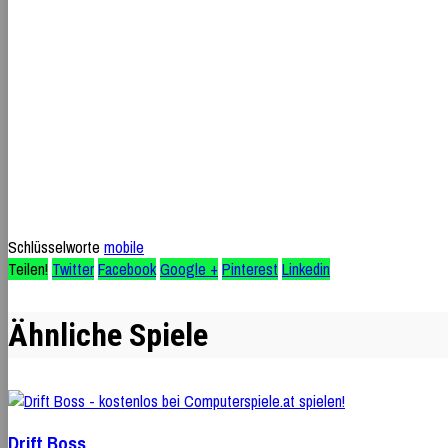
Schlüsselworte
mobile
Teilen!
Twitter
Facebook
Google +
Pinterest
Linkedin
Ähnliche Spiele
Drift Boss