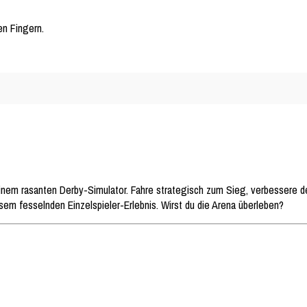
en Fingern.
einem rasanten Derby-Simulator. Fahre strategisch zum Sieg, verbessere de
sem fesselnden Einzelspieler-Erlebnis. Wirst du die Arena überleben?