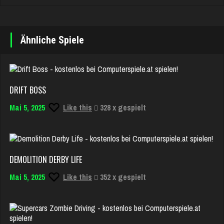
Ähnliche Spiele
DRIFT BOSS
Mai 5, 2025
Like this
328 x gespielt
DEMOLITION DERBY LIFE
Mai 5, 2025
Like this
352 x gespielt