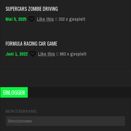
SUPERCARS ZOMBIE DRIVING
Mai 5, 2025
Like this
332 x gespielt
FORMULA RACING CAR GAME
Juni 1, 2022
Like this
663 x gespielt
EINLOGGEN
BENUTZERNAME: