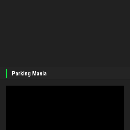
Parking Mania