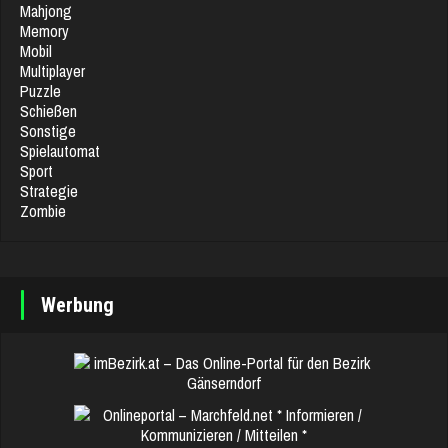
Mahjong
Memory
Mobil
Multiplayer
Puzzle
Schießen
Sonstige
Spielautomat
Sport
Strategie
Zombie
Werbung