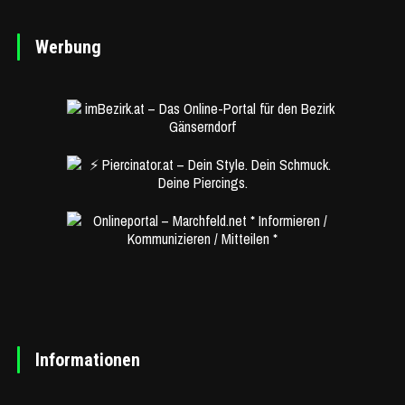
Werbung
Informationen