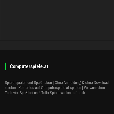
Computerspiele.at
Spiele spielen und Spaß haben | Ohne Anmeldung & ohne Download
spielen | Kostenlos auf Computerspiele.at spielen | Wir wünschen
Euch viel Spaß bei uns! Tolle Spiele warten auf euch.