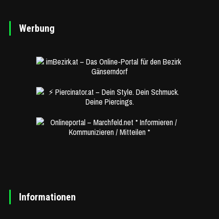
Werbung
Informationen