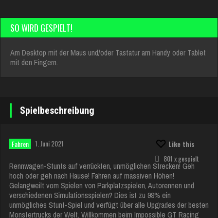
SO WIRD GESPIELT!
Am Desktop mit der Maus und/oder Tastatur am Handy oder Tablet
mit den Fingern.
Spielbeschreibung
1. Juni 2021
Fahren
Like this
801 x gespielt
Rennwagen-Stunts auf verrückten, unmöglichen Strecken! Geh
hoch oder geh nach Hause! Fahren auf massiven Höhen!
Gelangweilt vom Spielen von Parkplatzspielen, Autorennen und
verschiedenen Simulationsspielen? Dies ist zu 99% ein
unmögliches Stunt-Spiel und verfügt über alle Upgrades der besten
Monstertrucks der Welt. Willkommen beim Impossible GT Racing