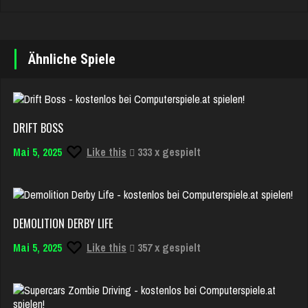
Ähnliche Spiele
DRIFT BOSS
Mai 5, 2025
Like this
333 x gespielt
DEMOLITION DERBY LIFE
Mai 5, 2025
Like this
357 x gespielt