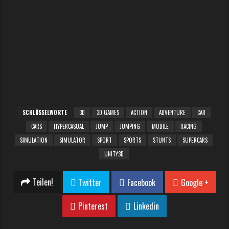
SCHLÜSSELWORTE
3D
3D GAMES
ACTION
ADVENTURE
CAR
CARS
HYPERCASUAL
JUMP
JUMPING
MOBILE
RACING
SIMULATION
SIMULATOR
SPORT
SPORTS
STUNTS
SUPERCARS
UNITY3D
Teilen!
Twitter
Facebook
Google +
Pinterest
Linkedin