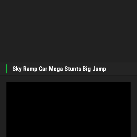
Sky Ramp Car Mega Stunts Big Jump