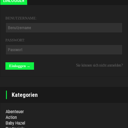
BENUTZERNAME:
PASSWORT:
Sie können sich nicht anmelden?
Kategorien
Abenteuer
Action
Baby Hazel