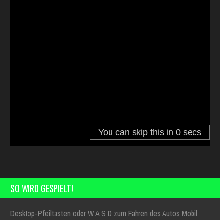
SO WIRD GESPIELT!
Desktop-Pfeiltasten oder W A S D zum Fahren des Autos Mobil