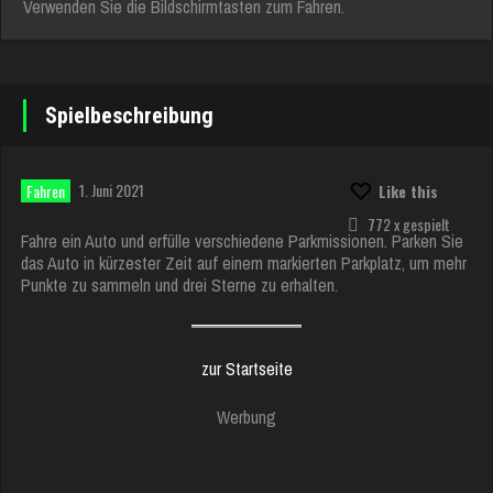
Verwenden Sie die Bildschirmtasten zum Fahren.
Spielbeschreibung
1. Juni 2021
Fahren
Like this
772 x gespielt
Fahre ein Auto und erfülle verschiedene Parkmissionen. Parken Sie
das Auto in kürzester Zeit auf einem markierten Parkplatz, um mehr
Punkte zu sammeln und drei Sterne zu erhalten.
zur Startseite
Werbung