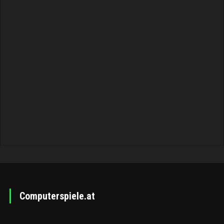
Computerspiele.at