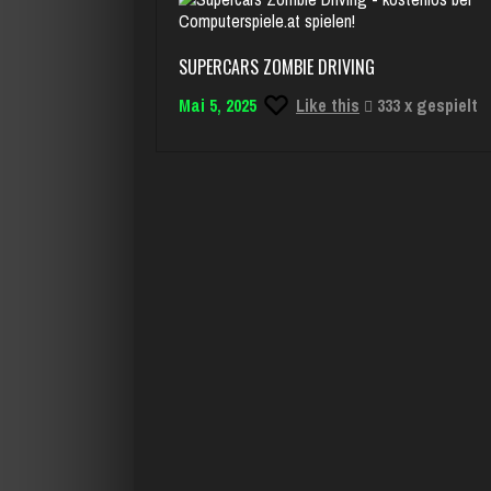
SUPERCARS ZOMBIE DRIVING
Mai 5, 2025
Like this
333 x gespielt