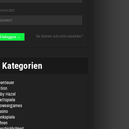
ASSWORT:
Sie können sich nicht anmelden?
Kategorien
enteuer
tion
by Hazel
ettspiele
rowsergames
sino
nkspiele
hren
schicklichkeit