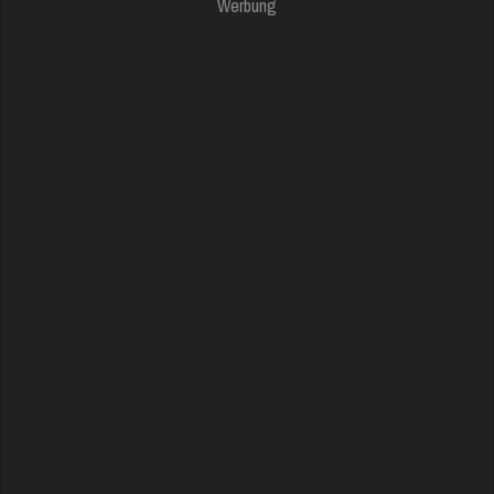
Werbung