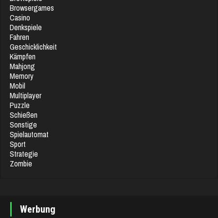
Browsergames
Casino
Denkspiele
Fahren
Geschicklichkeit
Kämpfen
Mahjong
Memory
Mobil
Multiplayer
Puzzle
Schießen
Sonstige
Spielautomat
Sport
Strategie
Zombie
Werbung