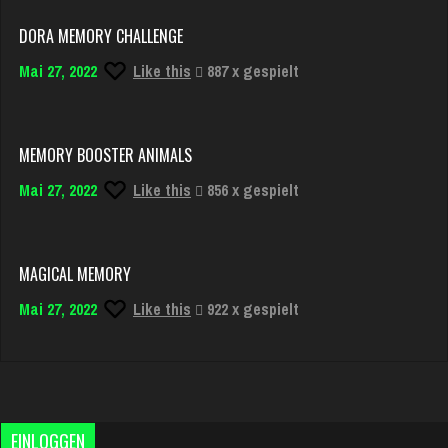
DORA MEMORY CHALLENGE
Mai 27, 2022
Like this
887 x gespielt
MEMORY BOOSTER ANIMALS
Mai 27, 2022
Like this
856 x gespielt
MAGICAL MEMORY
Mai 27, 2022
Like this
922 x gespielt
EINLOGGEN