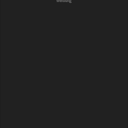
Werbung