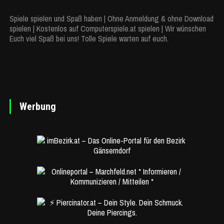
Spiele spielen und Spaß haben | Ohne Anmeldung & ohne Download
spielen | Kostenlos auf Computerspiele.at spielen | Wir wünschen
Euch viel Spaß bei uns! Tolle Spiele warten auf euch.
Werbung