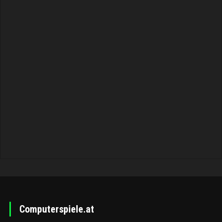
Computerspiele.at