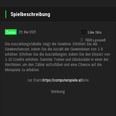
Spielbeschreibung
29. Mai 2021
Casino
Like this
1668 x gespielt
Die Auszahlungstabelle zeigt die Gewinne. Erhöhen Sie die
Gewinnchancen, indem Sie die Anzahl der Gewinnlinien von 1-5
erhöhen. Erhöhen Sie die Auszahlungen, indem Sie den Einsatz von
1-10 Credits erhöhen. Sammle Truhen und Glücksräder in einer der
Wettlinien, um den Zähler aufzufüllen und eine Chance auf die
Minispiele zu erhalten.
zur Starts
https://computerspiele.at/
eite
Werbung