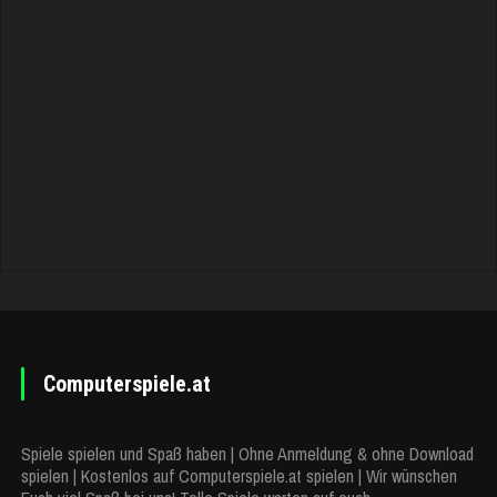
Computerspiele.at
Spiele spielen und Spaß haben | Ohne Anmeldung & ohne Download
spielen | Kostenlos auf Computerspiele.at spielen | Wir wünschen