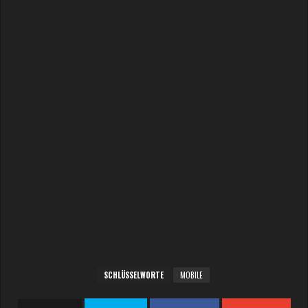
SCHLÜSSELWORTE
MOBILE