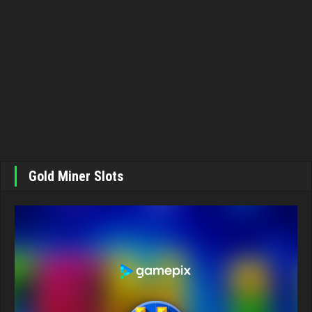
Gold Miner Slots