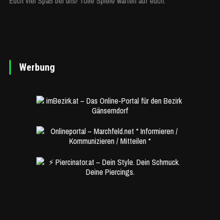
Euch viel Spaß bei uns! Tolle Spiele warten auf euch.
Werbung