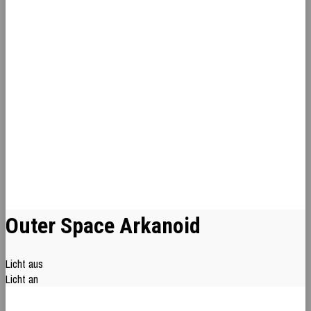
Outer Space Arkanoid
Licht aus
Licht an