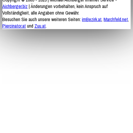
Aichberger.biz
| Änderungen vorbehalten, kein Anspruch auf
Vollständigkeit, alle Angaben ohne Gewähr.
Besuchen Sie auch unsere weiteren Seiten:
imBezirk.at
,
Marchfeld.net
,
Piercinator.at
und
Zuu.at
.