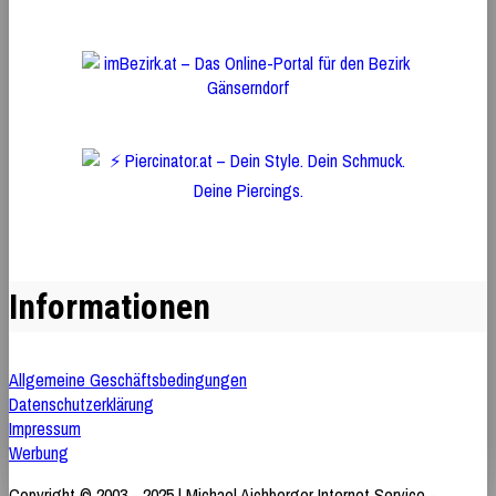
Informationen
Allgemeine Geschäftsbedingungen
Datenschutzerklärung
Impressum
Werbung
Copyright © 2003 - 2025 | Michael Aichberger Internet Service -