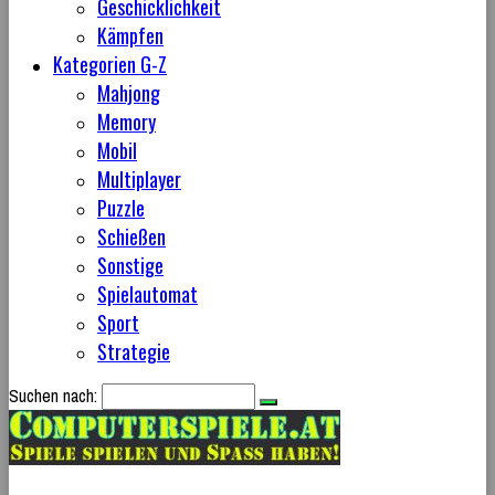
Geschicklichkeit
Kämpfen
Kategorien G-Z
Mahjong
Memory
Mobil
Multiplayer
Puzzle
Schießen
Sonstige
Spielautomat
Sport
Strategie
Suchen nach: