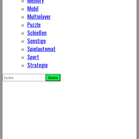
Memory
Mobil
Multiplayer
Puzzle
Schießen
Sonstige
Spielautomat
Sport
Strategie