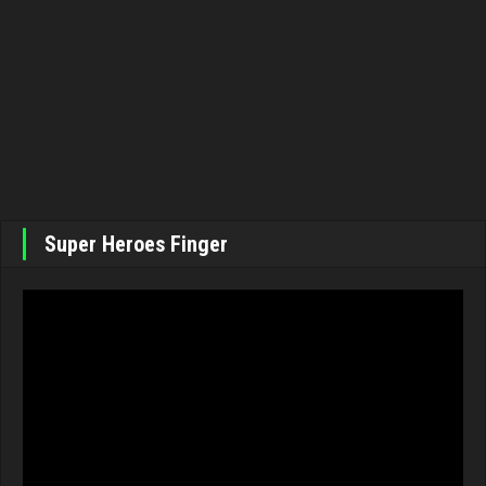
Super Heroes Finger