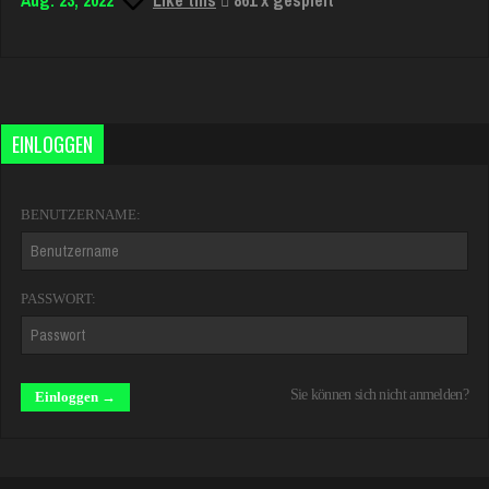
EINLOGGEN
BENUTZERNAME:
PASSWORT:
Sie können sich nicht anmelden?