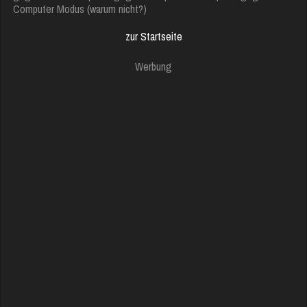
Computer Modus (warum nicht?)
zur Startseite
Werbung