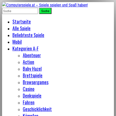
Startseite
Alle Spiele
Beliebteste Spiele
Mobil
Kategorien A-F
Abenteuer
Action
Baby Hazel
Brettspiele
Browsergames
Casino
Denkspiele
Fahren
Geschicklichkeit
Kämpfen