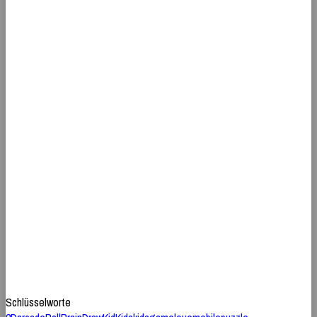
Schlüsselworte