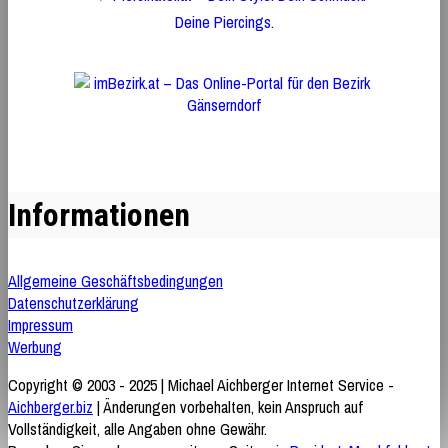
Informationen
Allgemeine Geschäftsbedingungen
Datenschutzerklärung
Impressum
Werbung
Copyright © 2003 - 2025 | Michael Aichberger Internet Service -
Aichberger.biz
| Änderungen vorbehalten, kein Anspruch auf
Vollständigkeit, alle Angaben ohne Gewähr.