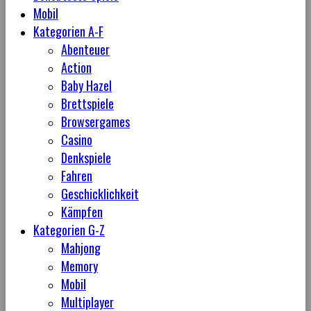
Mobil
Kategorien A-F
Abenteuer
Action
Baby Hazel
Brettspiele
Browsergames
Casino
Denkspiele
Fahren
Geschicklichkeit
Kämpfen
Kategorien G-Z
Mahjong
Memory
Mobil
Multiplayer