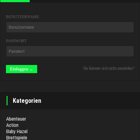
BENUTZERNAME:
PASSWORT:
Sie können sich nicht anmelden?
Kategorien
Abenteuer
Action
Baby Hazel
Brettspiele