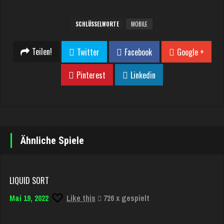
SCHLÜSSELWORTE
MOBILE
Teilen!
Twitter
Facebook
Google +
Pinterest
Linkedin
Ähnliche Spiele
LIQUID SORT
Mai 19, 2022
Like this
726 x gespielt