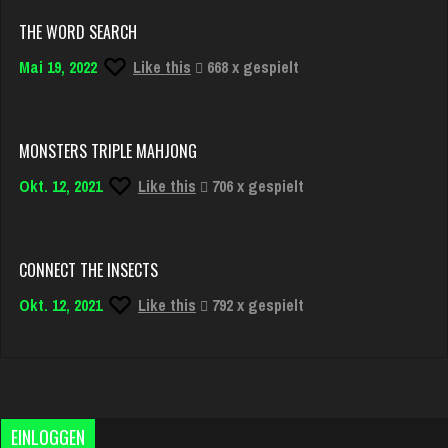
THE WORD SEARCH
Mai 19, 2022
Like this
668 x gespielt
MONSTERS TRIPLE MAHJONG
Okt. 12, 2021
Like this
706 x gespielt
CONNECT THE INSECTS
Okt. 12, 2021
Like this
792 x gespielt
EINLOGGEN