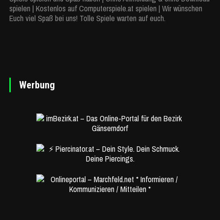
spielen | Kostenlos auf Computerspiele.at spielen | Wir wünschen
Euch viel Spaß bei uns! Tolle Spiele warten auf euch.
Werbung