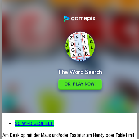
SO WIRD GESPIELT!
Am Desktop mit der Maus und/oder Tastatur am Handy oder Tablet mit