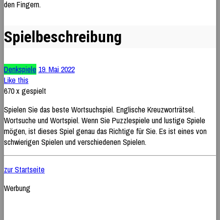
den Fingern.
Spielbeschreibung
Denkspiele
19. Mai 2022
Like this
670 x gespielt
Spielen Sie das beste Wortsuchspiel. Englische Kreuzworträtsel.
Wortsuche und Wortspiel. Wenn Sie Puzzlespiele und lustige Spiele
mögen, ist dieses Spiel genau das Richtige für Sie. Es ist eines von
schwierigen Spielen und verschiedenen Spielen.
zur Startseite
Werbung