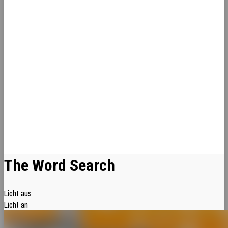
The Word Search
Licht aus
Licht an