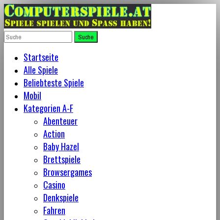
Startseite
Alle Spiele
Beliebteste Spiele
Mobil
Kategorien A-F
Abenteuer
Action
Baby Hazel
Brettspiele
Browsergames
Casino
Denkspiele
Fahren