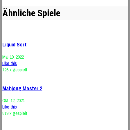
Ähnliche Spiele
Liquid Sort
Mai 19, 2022
Like this
726 x gespielt
Mahjong Master 2
Okt. 12, 2021
Like this
819 x gespielt