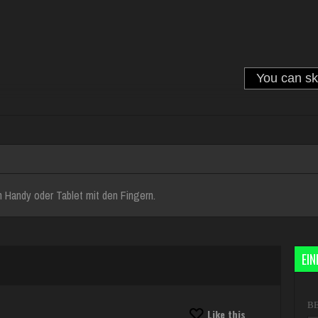
 Handy oder Tablet mit den Fingern.
EI
B
Like this