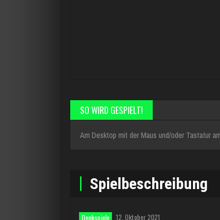
SO WIRD GESPIELT!
Am Desktop mit der Maus und/oder Tastatur am
Spielbeschreibung
12. Oktober 2021
Denkspiele