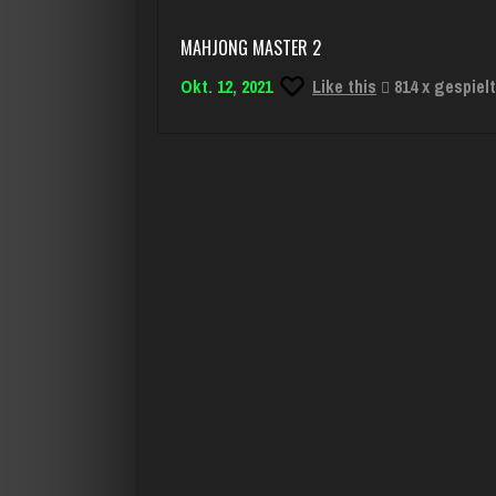
MAHJONG MASTER 2
Okt. 12, 2021
Like this
814 x gespielt