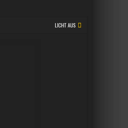
LICHT AUS