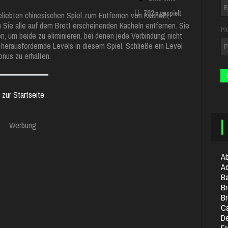
792 x gespielt
beliebten chinesischen Spiel zum Entfernen von Kacheln,
n Sie alle auf dem Brett erscheinenden Kacheln entfernen. Sie
P
n, um beide zu eliminieren, bei denen jede Verbindung nicht
herausfordernde Levels in diesem Spiel. Schließe ein Level
onus zu erhalten.
zur Startseite
Werbung
Ab
Ac
Ba
Br
B
Ca
De