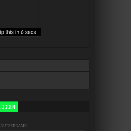
NLOGGEN
ENUTZERNAME: