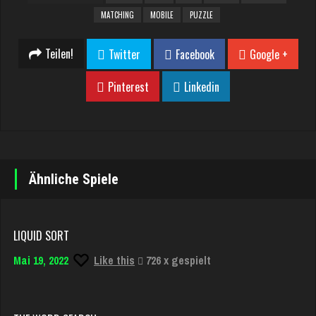
MATCHING
MOBILE
PUZZLE
Teilen!
Twitter
Facebook
Google +
Pinterest
Linkedin
Ähnliche Spiele
LIQUID SORT
Mai 19, 2022
Like this
726 x gespielt