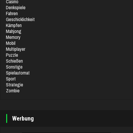
Casino
Denkspiele
Fahren
Geschicklichkeit
Kämpfen
Mahjong
Memory
Mobil
Multiplayer
Puzzle
Schießen
Sonstige
Spielautomat
Sport
Strategie
Zombie
Werbung