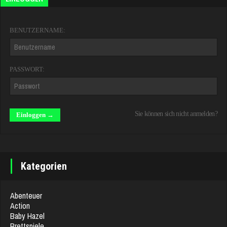
BENUTZERNAME:
PASSWORT:
Sie können sich nicht anmelden?
Kategorien
Abenteuer
Action
Baby Hazel
Brettspiele