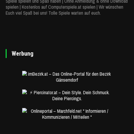
Spiele spielen und Spaß haben | Ohne Anmeldung & ohne Download
spielen | Kostenlos auf Computerspiele.at spielen | Wir wünschen
Euch viel Spaß bei uns! Tolle Spiele warten auf euch.
Werbung