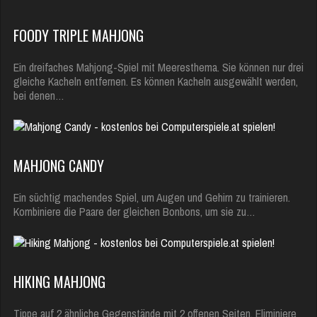
FOODY TRIPLE MAHJONG
Ein dreifaches Mahjong-Spiel mit Meeresthema. Sie können nur drei
gleiche Kacheln entfernen. Es können Kacheln ausgewählt werden,
bei denen…
MAHJONG CANDY
Ein süchtig machendes Spiel, um Augen und Gehirn zu trainieren.
Kombiniere die Paare der gleichen Bonbons, um sie zu…
HIKING MAHJONG
Tippe auf 2 ähnliche Gegenstände mit 2 offenen Seiten. Eliminiere