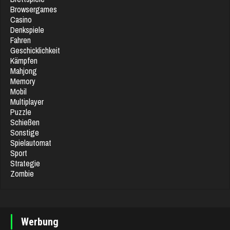
Browsergames
Casino
Denkspiele
Fahren
Geschicklichkeit
Kämpfen
Mahjong
Memory
Mobil
Multiplayer
Puzzle
Schießen
Sonstige
Spielautomat
Sport
Strategie
Zombie
Werbung