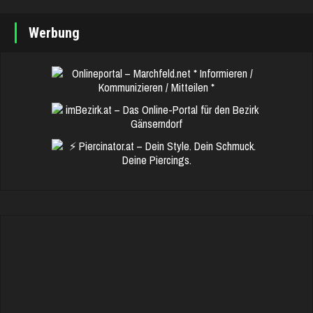
Werbung