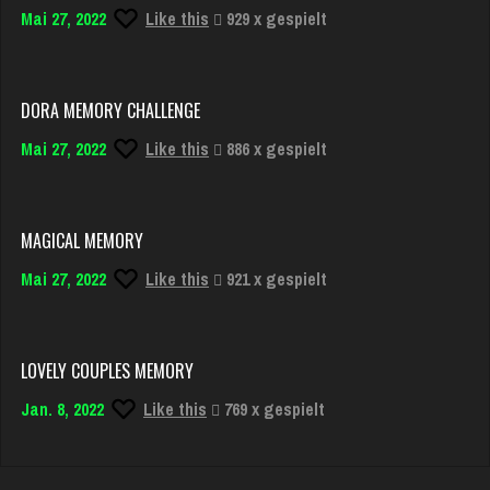
Mai 27, 2022
Like this
929 x gespielt
DORA MEMORY CHALLENGE
Mai 27, 2022
Like this
886 x gespielt
MAGICAL MEMORY
Mai 27, 2022
Like this
921 x gespielt
LOVELY COUPLES MEMORY
Jan. 8, 2022
Like this
769 x gespielt