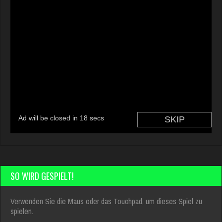
SO WIRD GESPIELT!
Verwenden Sie die Maus oder das Touchpad, um dieses Spiel zu
spielen.