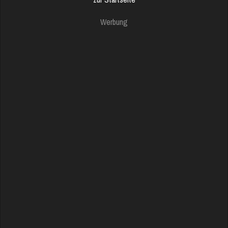
Werbung