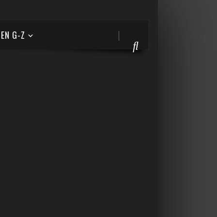
EN G-Z