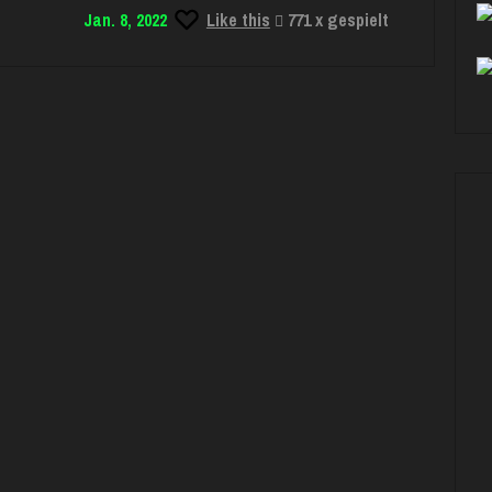
Jan. 8, 2022
Like this
771 x gespielt