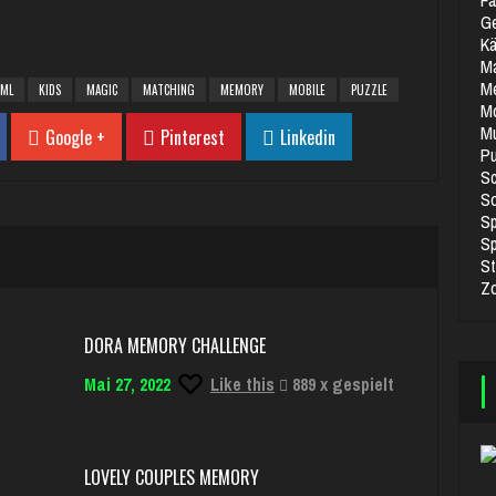
Fa
Ge
K
M
M
ML
KIDS
MAGIC
MATCHING
MEMORY
MOBILE
PUZZLE
Mo
Mu
Google +
Pinterest
Linkedin
Pu
S
So
Sp
Sp
St
Z
DORA MEMORY CHALLENGE
Mai 27, 2022
Like this
889 x gespielt
LOVELY COUPLES MEMORY