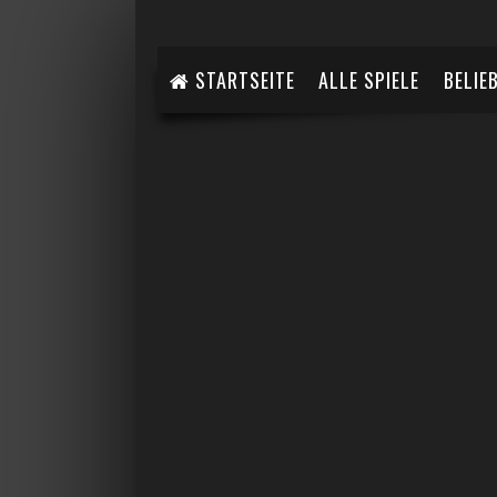
STARTSEITE
ALLE SPIELE
BELIE