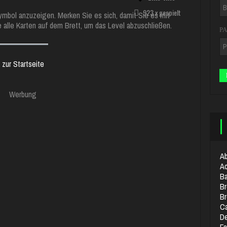
923 x gespielt
ymbol anzuzeigen. Merken Sie es sich, damit Sie es mit
 alle Karten auf dem Brett, um das Level abzuschließen.
P
zur Startseite
Werbung
Ab
Ac
Ba
Br
B
Ca
De