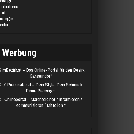
nstige
ielautomat
ort
rategie
ombie
Werbung