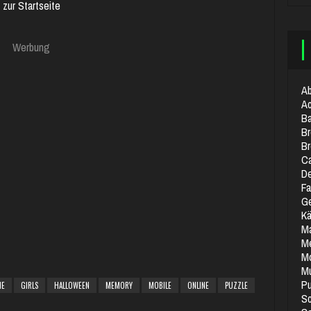
zur Startseite
Werbung
Ab
Ac
Ba
Br
B
Ca
De
Fa
Ge
K
M
M
Mo
Mu
Pu
ME
GIRLS
HALLOWEEN
MEMORY
MOBILE
ONLINE
PUZZLE
S