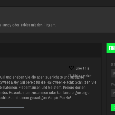
 Handy oder Tablet mit den Fingern.
EI
B
Like this
814 x gespielt
rl und erleben Sie die abenteuerlichste und lustigste
weet Baby Girl bereit für die Halloween-Nacht: Schnitzen Sie
P
rbislaternen, Fledermäusen und Geistern. Kreiere deinen
bendes Hexenkostüm zusammen oder kombiniere gruselige
d schließe mit einem gruseligen Vampir-Puzzle!