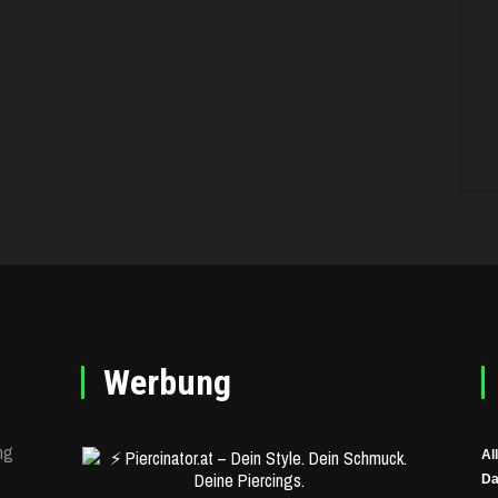
Werbung
ng
Al
Da