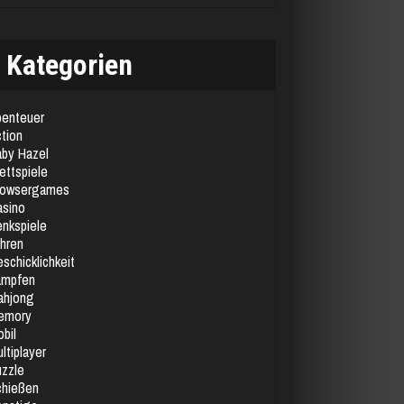
Kategorien
enteuer
tion
by Hazel
ettspiele
rowsergames
sino
nkspiele
hren
schicklichkeit
ämpfen
ahjong
emory
bil
ltiplayer
zzle
chießen