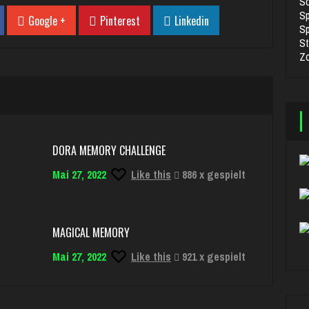
So
Sp
Google +
Pinterest
Linkedin
Sp
St
Z
DORA MEMORY CHALLENGE
Mai 27, 2022
Like this
886 x gespielt
MAGICAL MEMORY
Mai 27, 2022
Like this
921 x gespielt