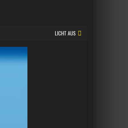
LICHT AUS