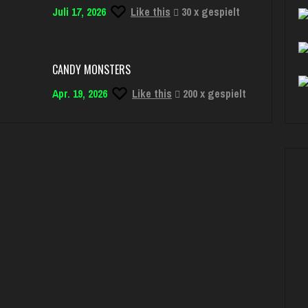
Juli 17, 2026
Like this
30 x gespielt
CANDY MONSTERS
Apr. 19, 2026
Like this
200 x gespielt