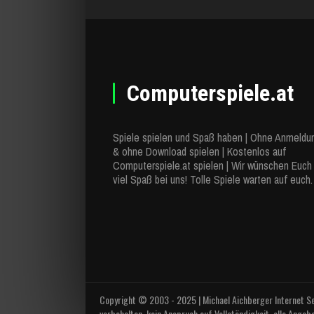
Computerspiele.at
Spiele spielen und Spaß haben | Ohne Anmeldu
& ohne Download spielen | Kostenlos auf
Computerspiele.at spielen | Wir wünschen Euch
viel Spaß bei uns! Tolle Spiele warten auf euch.
Copyright © 2003 - 2025 | Michael Aichberger Internet Se
vorbehalten, kein Anspruch auf Vollständigkeit, alle Angab