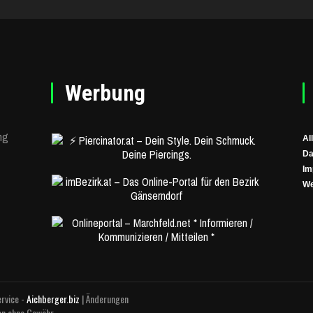
Werbung
ng
Al
Da
Im
We
rvice -
Aichberger.biz
| Änderungen
en ohne Gewähr.