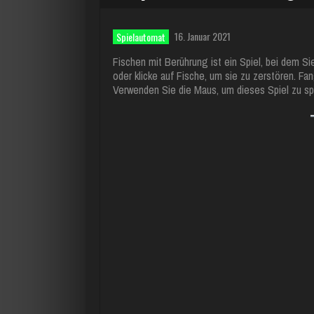
16. Januar 2021
Spielautomat
Fischen mit Berührung ist ein Spiel, bei dem Si
oder klicke auf Fische, um sie zu zerstören. Fa
Verwenden Sie die Maus, um dieses Spiel zu spi