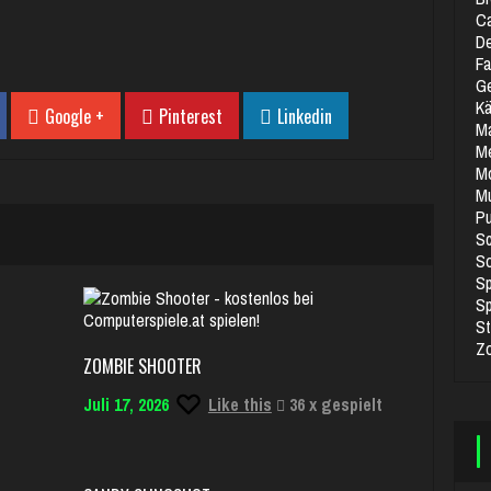
Ca
De
Fa
Ge
K
Google +
Pinterest
Linkedin
M
M
Mo
Mu
Pu
S
So
Sp
Sp
St
Z
ZOMBIE SHOOTER
Juli 17, 2026
Like this
36 x gespielt