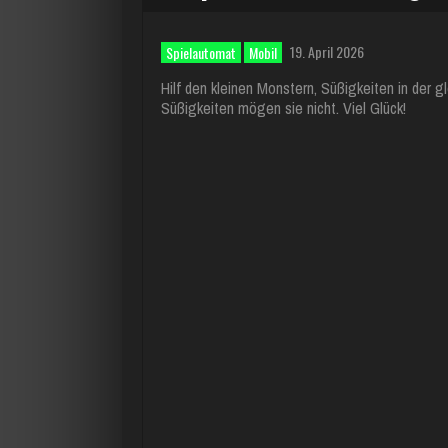
19. April 2026
Spielautomat
Mobil
Hilf den kleinen Monstern, Süßigkeiten in der g
Süßigkeiten mögen sie nicht. Viel Glück!