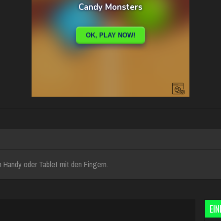
 Handy oder Tablet mit den Fingern.
EI