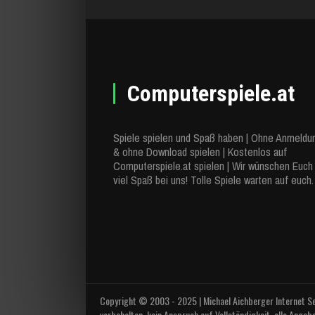
Computerspiele.at
Spiele spielen und Spaß haben | Ohne Anmeldu
& ohne Download spielen | Kostenlos auf
Computerspiele.at spielen | Wir wünschen Euch
viel Spaß bei uns! Tolle Spiele warten auf euch.
Copyright © 2003 - 2025 | Michael Aichberger Internet Se
vorbehalten, kein Anspruch auf Vollständigkeit, alle Angab