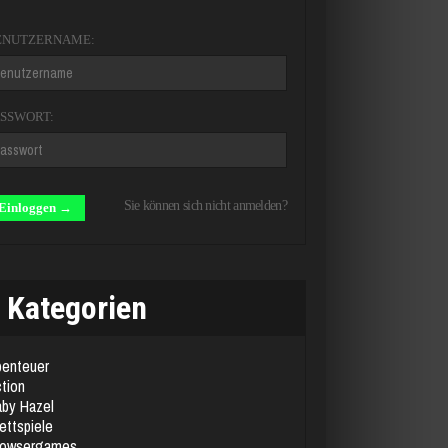
ENUTZERNAME:
ASSWORT:
Sie können sich nicht anmelden?
Kategorien
enteuer
tion
by Hazel
ettspiele
rowsergames