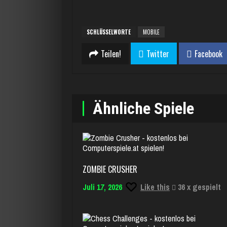
SCHLÜSSELWORTE
MOBILE
Teilen!
Twitter
Facebook
Ähnliche Spiele
ZOMBIE CRUSHER
Juli 17, 2026
Like this
36 x gespielt