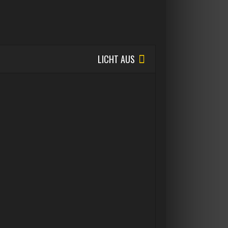
LICHT AUS