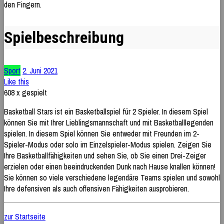
den Fingern.
Spielbeschreibung
Sport
2. Juni 2021
Like this
608 x gespielt
Basketball Stars ist ein Basketballspiel für 2 Spieler. In diesem Spiel
können Sie mit Ihrer Lieblingsmannschaft und mit Basketballlegenden
spielen. In diesem Spiel können Sie entweder mit Freunden im 2-
Spieler-Modus oder solo im Einzelspieler-Modus spielen. Zeigen Sie
Ihre Basketballfähigkeiten und sehen Sie, ob Sie einen Drei-Zeiger
erzielen oder einen beeindruckenden Dunk nach Hause knallen können!
Sie können so viele verschiedene legendäre Teams spielen und sowohl
Ihre defensiven als auch offensiven Fähigkeiten ausprobieren.
zur Startseite