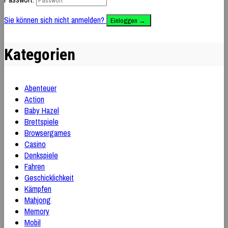
Sie können sich nicht anmelden?
Kategorien
Abenteuer
Action
Baby Hazel
Brettspiele
Browsergames
Casino
Denkspiele
Fahren
Geschicklichkeit
Kämpfen
Mahjong
Memory
Mobil