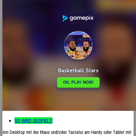
SO WIRD GESPIELT!
Am Desktop mit der Maus und/oder Tastatur am Handy oder Tablet mit