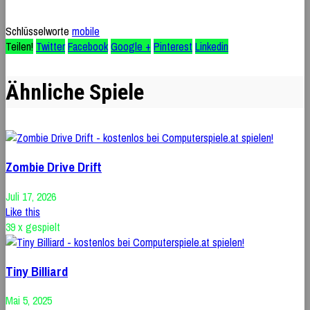
Schlüsselworte
mobile
Teilen!
Twitter
Facebook
Google +
Pinterest
Linkedin
Ähnliche Spiele
Zombie Drive Drift
Juli 17, 2026
Like this
39 x gespielt
Tiny Billiard
Mai 5, 2025