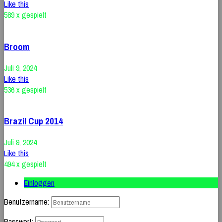
Like this
589 x gespielt
Broom
Juli 9, 2024
Like this
536 x gespielt
Brazil Cup 2014
Juli 9, 2024
Like this
494 x gespielt
Einloggen
Benutzername:
Passwort: