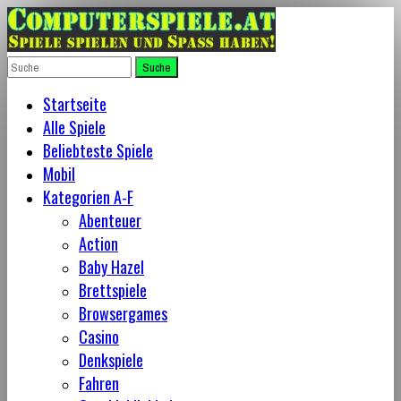
Startseite
Alle Spiele
Beliebteste Spiele
Mobil
Kategorien A-F
Abenteuer
Action
Baby Hazel
Brettspiele
Browsergames
Casino
Denkspiele
Fahren