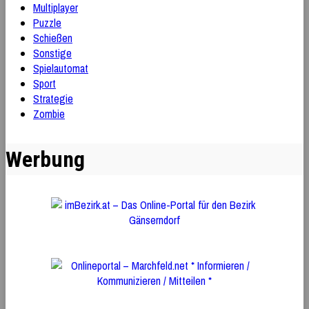
Multiplayer
Puzzle
Schießen
Sonstige
Spielautomat
Sport
Strategie
Zombie
Werbung