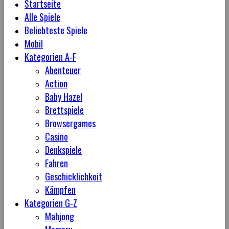
Startseite
Alle Spiele
Beliebteste Spiele
Mobil
Kategorien A-F
Abenteuer
Action
Baby Hazel
Brettspiele
Browsergames
Casino
Denkspiele
Fahren
Geschicklichkeit
Kämpfen
Kategorien G-Z
Mahjong