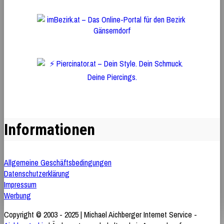
Informationen
Allgemeine Geschäftsbedingungen
Datenschutzerklärung
Impressum
Werbung
Copyright © 2003 - 2025 | Michael Aichberger Internet Service -