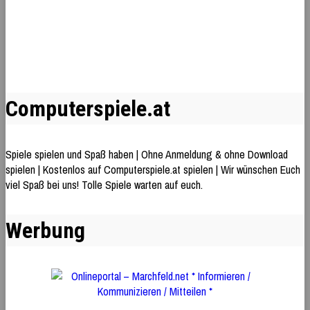
Computerspiele.at
Spiele spielen und Spaß haben | Ohne Anmeldung & ohne Download
spielen | Kostenlos auf Computerspiele.at spielen | Wir wünschen Euch
viel Spaß bei uns! Tolle Spiele warten auf euch.
Werbung