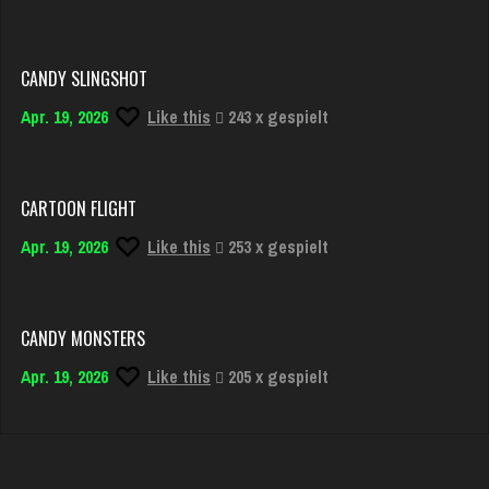
CANDY SLINGSHOT
Apr. 19, 2026
Like this
243 x gespielt
CARTOON FLIGHT
Apr. 19, 2026
Like this
253 x gespielt
CANDY MONSTERS
Apr. 19, 2026
Like this
205 x gespielt