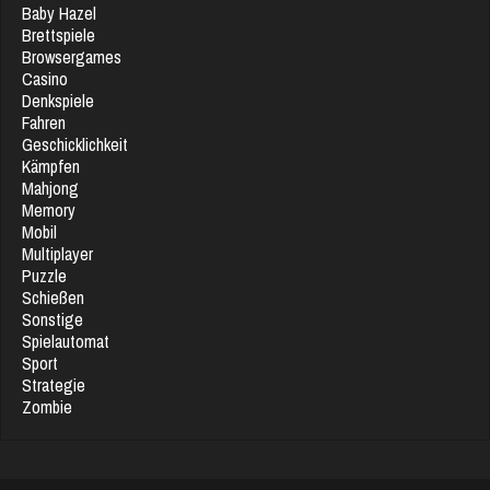
Baby Hazel
Brettspiele
Browsergames
Casino
Denkspiele
Fahren
Geschicklichkeit
Kämpfen
Mahjong
Memory
Mobil
Multiplayer
Puzzle
Schießen
Sonstige
Spielautomat
Sport
Strategie
Zombie