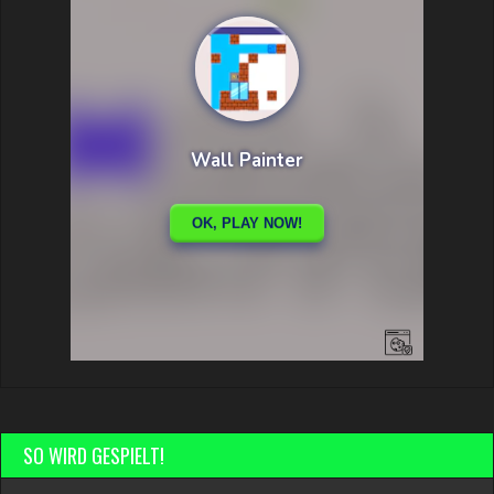
SO WIRD GESPIELT!