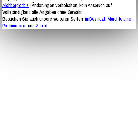
Aichberger.biz
| Änderungen vorbehalten, kein Anspruch auf
Vollständigkeit, alle Angaben ohne Gewähr.
Besuchen Sie auch unsere weiteren Seiten:
imBezirk.at
,
Marchfeld.net
,
Piercinator.at
und
Zuu.at
.