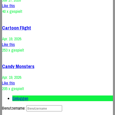
Juli 17, 2026
Like this
40 x gespielt
Cartoon Flight
Apr. 19, 2026
Like this
253 x gespielt
Candy Monsters
Apr. 19, 2026
Like this
205 x gespielt
Einloggen
Benutzername: