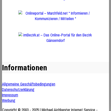
Informationen
Allgemeine Geschäftsbedingungen
Datenschutzerklärung
Impressum
Werbung
Copyright © 2003 - 2025 | Michael Aichberger Internet Service -