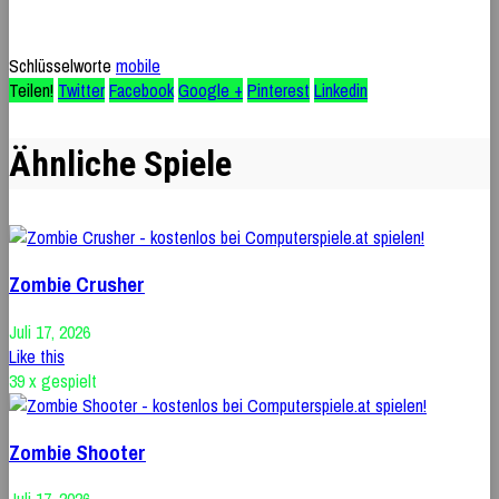
Schlüsselworte
mobile
Teilen!
Twitter
Facebook
Google +
Pinterest
Linkedin
Ähnliche Spiele
Zombie Crusher
Juli 17, 2026
Like this
39 x gespielt
Zombie Shooter