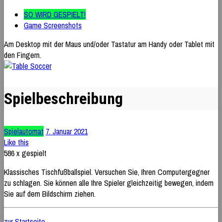
SO WIRD GESPIELT!
Game Screenshots
Am Desktop mit der Maus und/oder Tastatur am Handy oder Tablet mit
den Fingern.
Spielbeschreibung
Spielautomat
7. Januar 2021
Like this
586 x gespielt
Klassisches Tischfußballspiel. Versuchen Sie, Ihren Computergegner
zu schlagen. Sie können alle Ihre Spieler gleichzeitig bewegen, indem
Sie auf dem Bildschirm ziehen.
zur Startseite