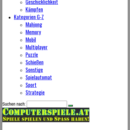
Geschicklichkeit
Kämpfen
Kategorien G-Z
Mahjong
Memory
Mobil
Multiplayer
Puzzle
Schießen
Sonstige
Spielautomat
Sport
Strategie
Suchen nach: