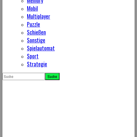
Memory
Mobil
Multiplayer
Puzzle
Schießen
Sonstige
Spielautomat
Sport
Strategie