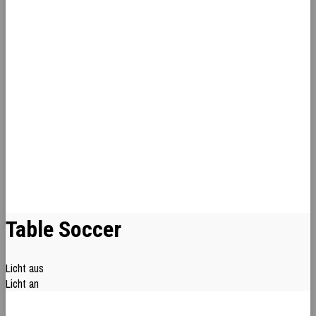
Table Soccer
Licht aus
Licht an