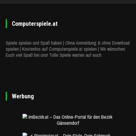
Computerspiele.at
Spiele spielen und Spaß haben | Ohne Anmeldung & ohne Download
spielen | Kostenlos auf Computerspiele.at spielen | Wir wünschen
Euch viel Spaß bei uns! Tolle Spiele warten auf euch.
Werbung