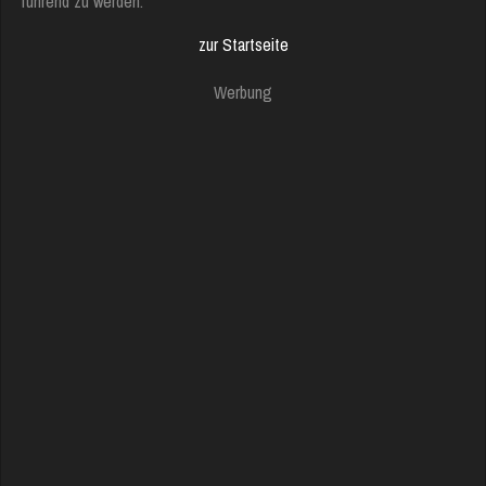
führend zu werden.
zur Startseite
Werbung