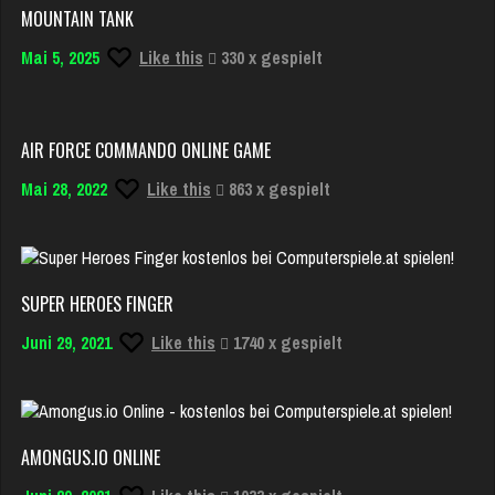
MOUNTAIN TANK
Mai 5, 2025
Like this
330 x gespielt
AIR FORCE COMMANDO ONLINE GAME
Mai 28, 2022
Like this
863 x gespielt
SUPER HEROES FINGER
Juni 29, 2021
Like this
1740 x gespielt
AMONGUS.IO ONLINE