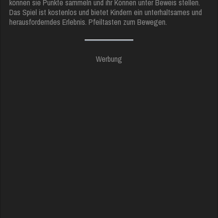
können sie Punkte sammeln und ihr Können unter Beweis stellen.
Das Spiel ist kostenlos und bietet Kindern ein unterhaltsames und
herausforderndes Erlebnis. Pfeiltasten zum Bewegen.
Werbung