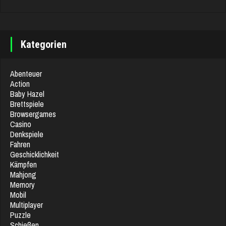
Kategorien
Abenteuer
Action
Baby Hazel
Brettspiele
Browsergames
Casino
Denkspiele
Fahren
Geschicklichkeit
Kämpfen
Mahjong
Memory
Mobil
Multiplayer
Puzzle
Schießen