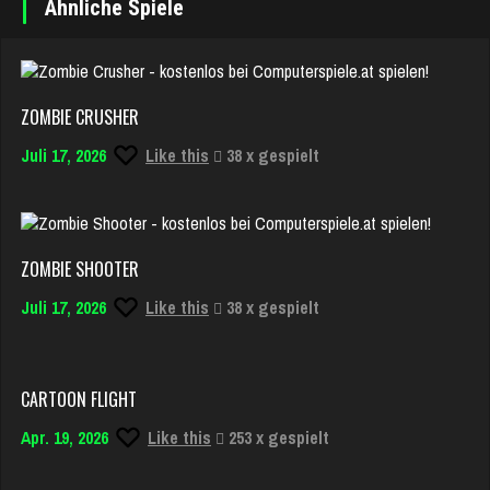
Ähnliche Spiele
ZOMBIE CRUSHER
Juli 17, 2026
Like this
38 x gespielt
ZOMBIE SHOOTER
Juli 17, 2026
Like this
38 x gespielt
CARTOON FLIGHT
Apr. 19, 2026
Like this
253 x gespielt