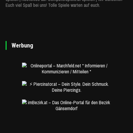
Euch viel Spaß bei uns! Tolle Spiele warten auf euch.
Werbung