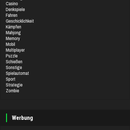
Casino
Denkspiele
Fahren
Geschicklichkeit
Kämpfen
Mahjong
Memory
Mobil
Multiplayer
Puzzle
Schießen
Sonstige
Spielautomat
Sport
Strategie
Zombie
Werbung