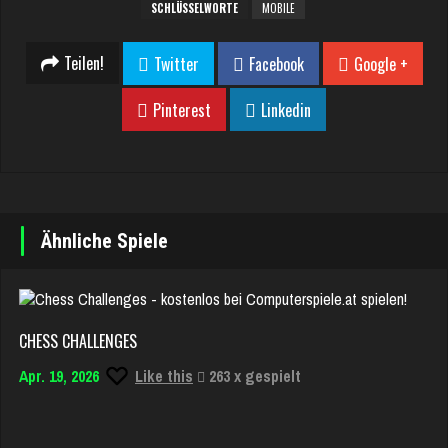
SCHLÜSSELWORTE
MOBILE
Teilen!
Twitter
Facebook
Google +
Pinterest
Linkedin
Ähnliche Spiele
CHESS CHALLENGES
Apr. 19, 2026
Like this
263 x gespielt