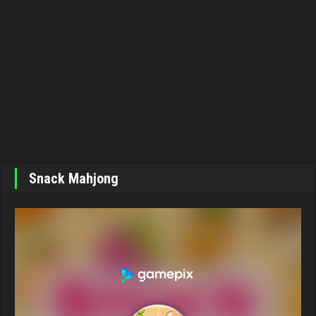
Snack Mahjong