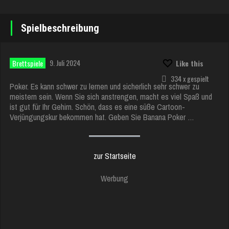
Spielbeschreibung
9. Juli 2024
Brettspiele
Like this
334 x gespielt
Poker. Es kann schwer zu lernen und sicherlich sehr schwer zu
meistern sein. Wenn Sie sich anstrengen, macht es viel Spaß und
ist gut für Ihr Gehirn. Schön, dass es eine süße Cartoon-
Verjüngungskur bekommen hat. Geben Sie Banana Poker …
zur Startseite
Werbung