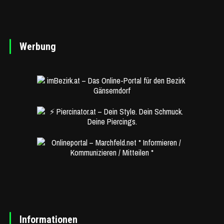
Werbung
Informationen