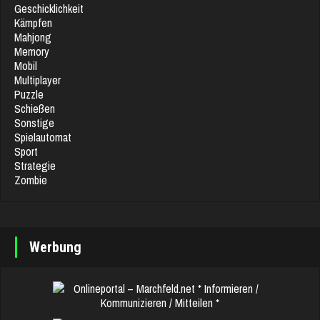
Geschicklichkeit
Kämpfen
Mahjong
Memory
Mobil
Multiplayer
Puzzle
Schießen
Sonstige
Spielautomat
Sport
Strategie
Zombie
Werbung