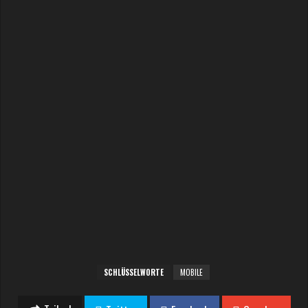
SCHLÜSSELWORTE
MOBILE