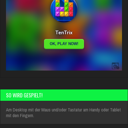
SO WIRD GESPIELT!
Am Desktop mit der Maus und/oder Tastatur am Handy oder Tablet
mit den Fingern.