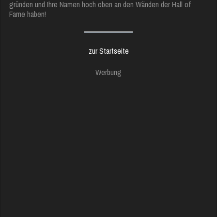
gründen und Ihre Namen hoch oben an den Wänden der Hall of
Fame haben!
zur Startseite
Werbung