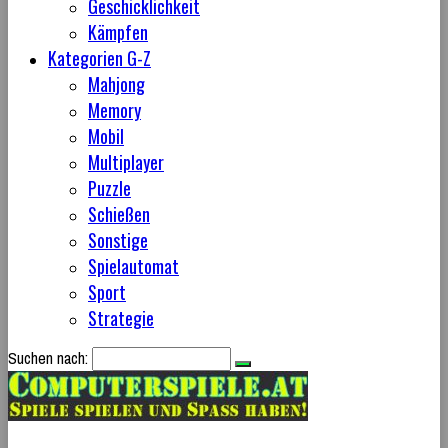
Geschicklichkeit
Kämpfen
Kategorien G-Z
Mahjong
Memory
Mobil
Multiplayer
Puzzle
Schießen
Sonstige
Spielautomat
Sport
Strategie
Suchen nach: