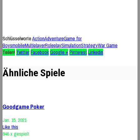
Schlüsselworte
Action
Adventure
Game for
Boys
mobile
Multiplayer
Roleplay
Simulation
Strategy
War Game
Teilen!
Twitter
Facebook
Google +
Pinterest
Linkedin
Ähnliche Spiele
Goodgame Poker
Jan. 15, 2021
Like this
846 x gespielt