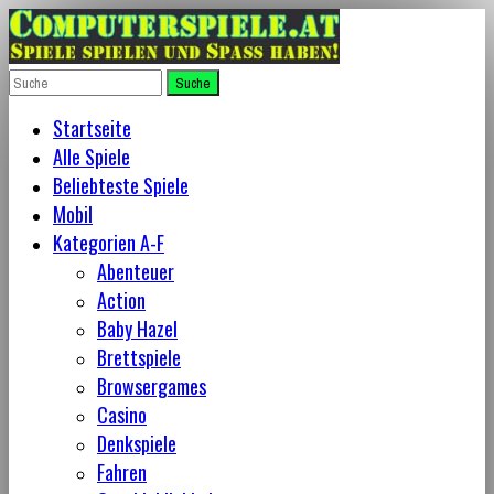
Startseite
Alle Spiele
Beliebteste Spiele
Mobil
Kategorien A-F
Abenteuer
Action
Baby Hazel
Brettspiele
Browsergames
Casino
Denkspiele
Fahren