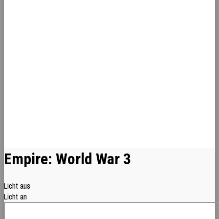
Empire: World War 3
Licht aus
Licht an