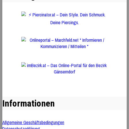
Informationen
Allgemeine Geschäftsbedingungen
Datenschutzerklärung