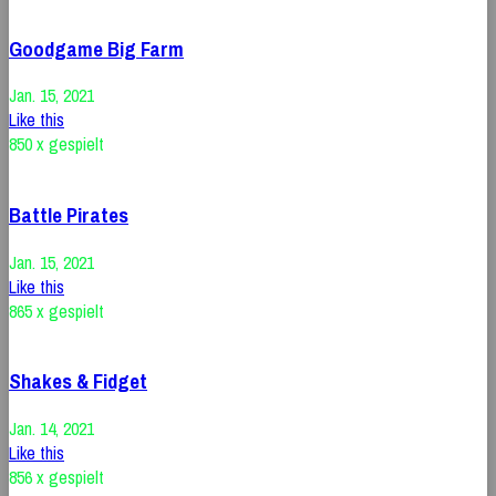
Goodgame Big Farm
Jan. 15, 2021
Like this
850 x gespielt
Battle Pirates
Jan. 15, 2021
Like this
865 x gespielt
Shakes & Fidget
Jan. 14, 2021
Like this
856 x gespielt