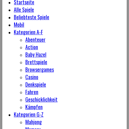
Startseite
Alle Spiele
Beliebteste Spiele
Mobil
Kategorien A-F
Abenteuer
Action
Baby Hazel
Brettspiele
Browsergames
Casino
Denkspiele
Fahren
Geschicklichkeit
Kämpfen
Kategorien G-Z
Mahjong