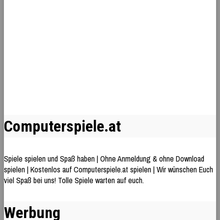
Computerspiele.at
Spiele spielen und Spaß haben | Ohne Anmeldung & ohne Download
spielen | Kostenlos auf Computerspiele.at spielen | Wir wünschen Euch
viel Spaß bei uns! Tolle Spiele warten auf euch.
Werbung