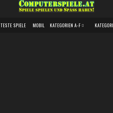
BTESTE SPIELE
MOBIL
KATEGORIEN A-F
KATEGORI