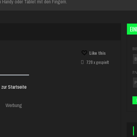
 Handy oder Tablet mit den Fingern.
EI
B
Like this
728 x gespielt
P
zur Startseite
Werbung