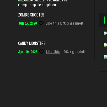
ZOMBIE SHOOTER
Juli 17, 2026
Like this
35 x gespielt
CANDY MONSTERS
Apr. 19, 2026
Like this
203 x gespielt