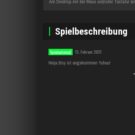
Am Desktop mit der Maus und/oder Tastatur am
Spielbeschreibung
15. Februar 2021
Spielautomat
Ninja Boy ist angekommen Yuhuu!