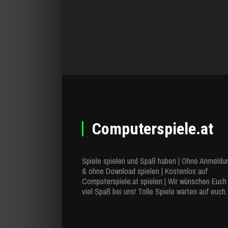
Computerspiele.at
Spiele spielen und Spaß haben | Ohne Anmeldu
& ohne Download spielen | Kostenlos auf
Computerspiele.at spielen | Wir wünschen Euch
viel Spaß bei uns! Tolle Spiele warten auf euch.