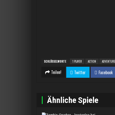
SCHLÜSSELWORTE
1 PLAYER
ACTION
ADVENTUR
Teilen!
Twitter
Facebook
Ähnliche Spiele