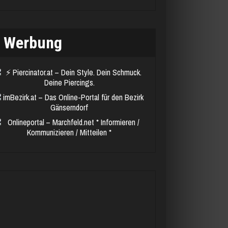
Werbung