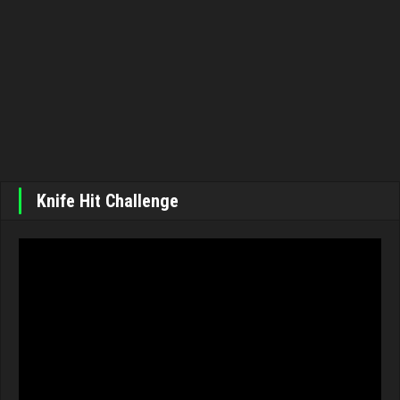
Knife Hit Challenge