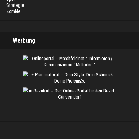
Strategie
Zombie
Werbung