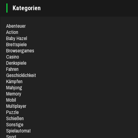
Kategorien
Abenteuer
Action
Baby Hazel
Brettspiele
Browsergames
Casino
Denkspiele
Fahren
Geschicklichkeit
Kämpfen
Mahjong
Memory
Mobil
Multiplayer
Puzzle
Schießen
Sonstige
Spielautomat
Sport