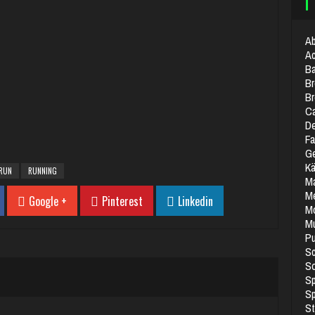
Ab
Ac
Ba
Br
B
Ca
De
Fa
Ge
K
RUN
RUNNING
M
M
Google +
Pinterest
Linkedin
Mo
Mu
Pu
S
So
Sp
Sp
St