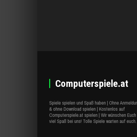
Computerspiele.at
Spiele spielen und Spaß haben | Ohne Anmeldu
& ohne Download spielen | Kostenlos auf
Computerspiele.at spielen | Wir wünschen Euch
viel Spaß bei uns! Tolle Spiele warten auf euch.