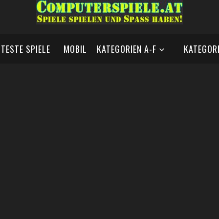
BTESTE SPIELE
MOBIL
KATEGORIEN A-F
KATEGORI