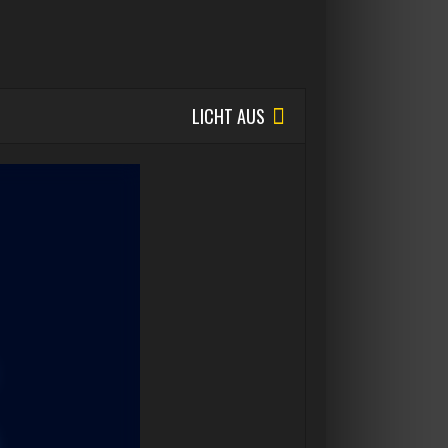
LICHT AUS