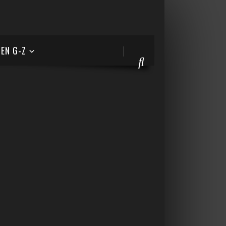
EN G-Z