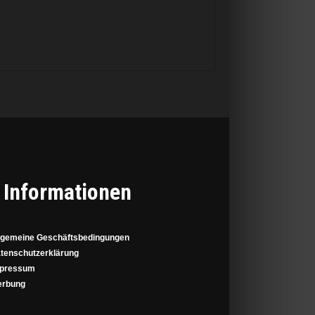
Informationen
lgemeine Geschäftsbedingungen
tenschutzerklärung
pressum
rbung