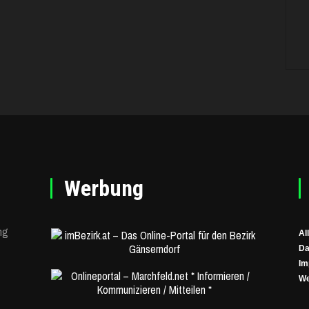
Werbung
ng
Al
Da
Im
We