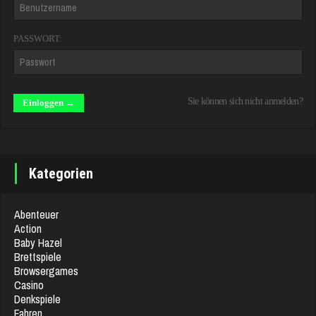
PASSWORT:
Sie können sich nicht anmelden?
Kategorien
Abenteuer
Action
Baby Hazel
Brettspiele
Browsergames
Casino
Denkspiele
Fahren