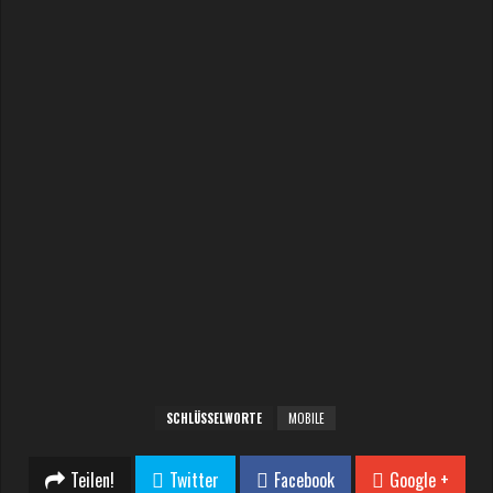
SCHLÜSSELWORTE
MOBILE
Teilen!
Twitter
Facebook
Google +