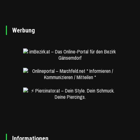
Werbung
Informationen