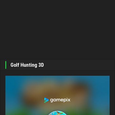
Golf Hunting 3D