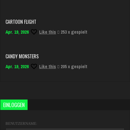
CARTOON FLIGHT
Apr. 19, 2026
Like this
253 x gespielt
CANDY MONSTERS
Apr. 19, 2026
Like this
205 x gespielt
EINLOGGEN
BENUTZERNAME: