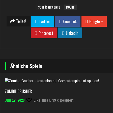
SCHLÜSSELWORTE
MOBILE
Teilen!
Twitter
Facebook
Google +
Pinterest
Linkedin
Ähnliche Spiele
ZOMBIE CRUSHER
Juli 17, 2026
Like this
39 x gespielt