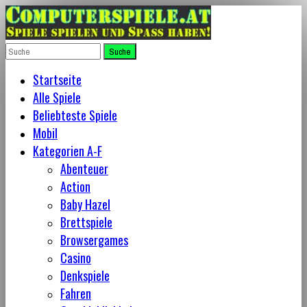
Startseite
Alle Spiele
Beliebteste Spiele
Mobil
Kategorien A-F
Abenteuer
Action
Baby Hazel
Brettspiele
Browsergames
Casino
Denkspiele
Fahren