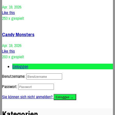
Apr. 19, 2026
Like this
253 x gespielt
Candy Monsters
Apr. 19, 2026
Like this
203 x gespielt
Einloggen
Benutzername:
Passwort:
Sie können sich nicht anmelden?
Kategorien