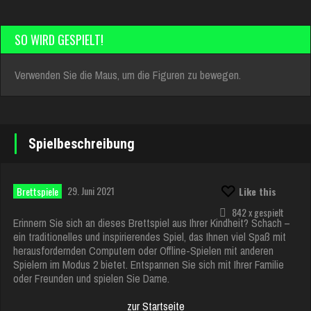
SO WIRD GESPIELT!
Verwenden Sie die Maus, um die Figuren zu bewegen.
Spielbeschreibung
29. Juni 2021
Brettspiele
Like this
842 x gespielt
Erinnern Sie sich an dieses Brettspiel aus Ihrer Kindheit? Schach –
ein traditionelles und inspirierendes Spiel, das Ihnen viel Spaß mit
herausfordernden Computern oder Offline-Spielen mit anderen
Spielern im Modus 2 bietet. Entspannen Sie sich mit Ihrer Familie
oder Freunden und spielen Sie Dame.
zur Startseite