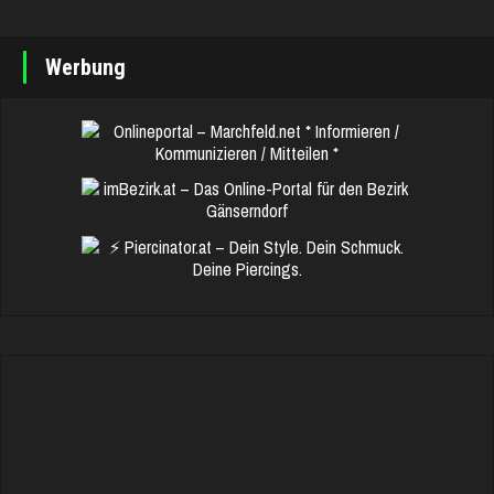
Werbung