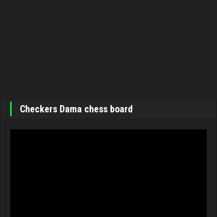
Checkers Dama chess board