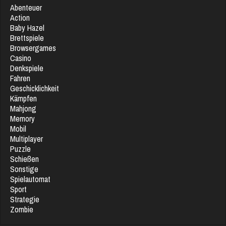
Abenteuer
Action
Baby Hazel
Brettspiele
Browsergames
Casino
Denkspiele
Fahren
Geschicklichkeit
Kämpfen
Mahjong
Memory
Mobil
Multiplayer
Puzzle
Schießen
Sonstige
Spielautomat
Sport
Strategie
Zombie