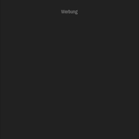
Werbung