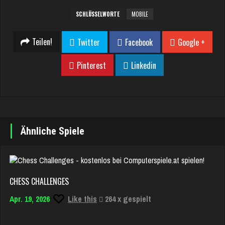
SCHLÜSSELWORTE
MOBILE
Teilen!
Twitter
Facebook
Google +
Pinterest
Linkedin
Ähnliche Spiele
CHESS CHALLENGES
Apr. 19, 2026
Like this
264 x gespielt