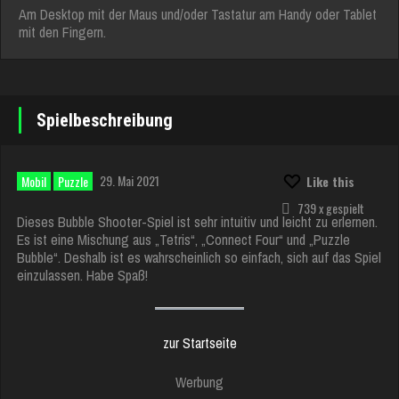
Am Desktop mit der Maus und/oder Tastatur am Handy oder Tablet
mit den Fingern.
Spielbeschreibung
29. Mai 2021
Mobil
Puzzle
Like this
739 x gespielt
Dieses Bubble Shooter-Spiel ist sehr intuitiv und leicht zu erlernen.
Es ist eine Mischung aus „Tetris“, „Connect Four“ und „Puzzle
Bubble“. Deshalb ist es wahrscheinlich so einfach, sich auf das Spiel
einzulassen. Habe Spaß!
zur Startseite
Werbung