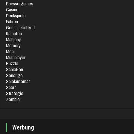
Browsergames
Casino
Denkspiele
Fahren
Geschicklichkeit
Kämpfen
Mahjong
Memory
Mobil
Multiplayer
Puzzle
Schießen
Sonstige
Spielautomat
Sport
Strategie
Zombie
Werbung